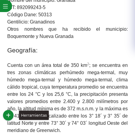
Nombre del municipio: Granada
NIT: 892099243-5
Código Dane: 50313
Gentilicio: Granadinos
Otros nombres que ha recibido el municipio:
Boquemonte y Nueva Granada
Geografía:
2
Cuenta con un área total de 350 km
; se encuentra en
tres zonas climáticas perhúmedo mega-termal, muy
húmedo mega-termal y húmedo mega-termal, clima
cálido tropical, cuya temperatura promedio se encuentra
entre los 24 °C y los 25,6 °C, la precipitación presenta
valores promedios entre 2.400 y 2.800 milímetros por
año, la altitud mínima es de 372 m.s.n.m. y la máxima es
Herramientas
de 410 m.s.n.m., localizado entre los 3° 18´ y 3° 35´ de
latitud Norte y entre 73° 30´ y 74° 03´ longitud Oeste del
meridiano de Greenwich.